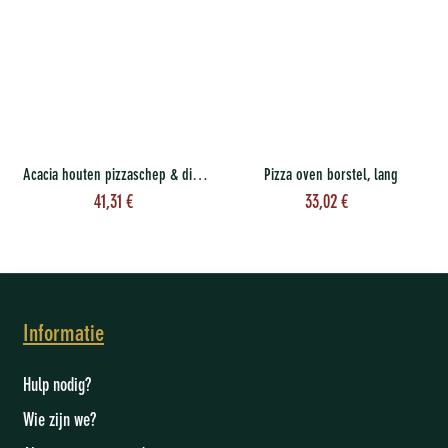
Acacia houten pizzaschep & dienblad L 14''
Pizza oven borstel, lang
41,31
€
33,02
€
Informatie
Hulp nodig?
Wie zijn we
?