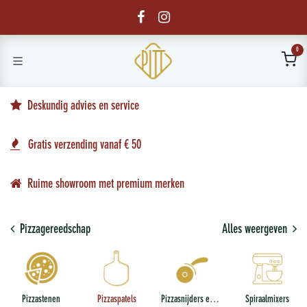
Overslaan naar inhoud
0
Deskundig advies en service
Gratis verzending vanaf € 50
Ruime showroom met premium merken
Pizzagereedschap
Alles weergeven
Pizzastenen
Pizzaspatels
Pizzasnijders en deegschrapers
Spiraalmixers