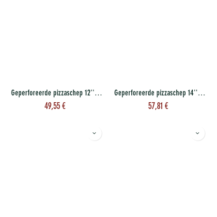
Geperforeerde pizzaschep 12'' 30 cm
Geperforeerde pizzaschep 14'' 35 cm
49,55
€
57,81
€