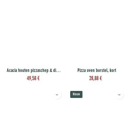
Acacia houten pizzaschep & dienblad XL 16''
Pizza oven borstel, kort
49,58
€
28,88
€
Nieuw