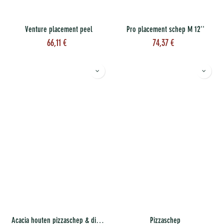
Venture placement peel
Pro placement schep M 12''
66,11
€
74,37
€
Acacia houten pizzaschep & dienblad M 12''
Pizzaschep