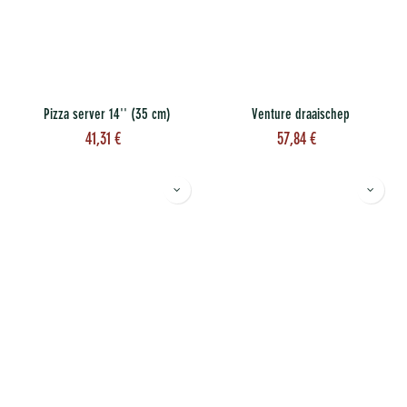
Pizza server 14'' (35 cm)
Venture draaischep
41,31
€
57,84
€