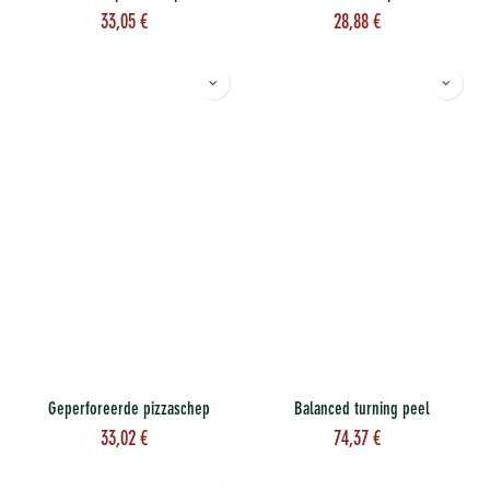
33,05
€
28,88
€
Geperforeerde pizzaschep
Balanced turning peel
33,02
€
74,37
€