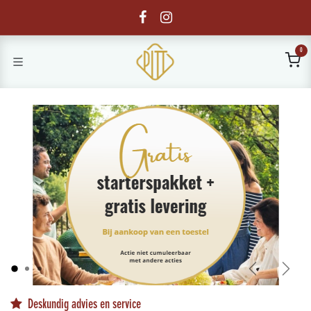
Overslaan naar inhoud
0
Vorige
Volge
Deskundig advies en service