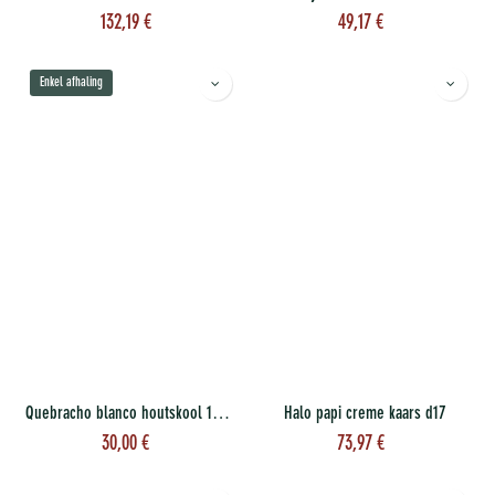
132,19
€
49,17
€
Enkel afhaling
Quebracho blanco houtskool 15 kg
Halo papi creme kaars d17
30,00
€
73,97
€