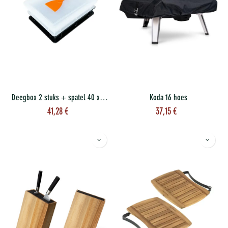
Deegbox 2 stuks + spatel 40 x 30
Koda 16 hoes
41,28
€
37,15
€