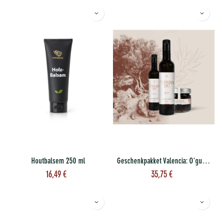
Houtbalsem 250 ml
Geschenkpakket Valencia: O'gustinos + Dona Luisa 250 ml+ Don Alberto 250 ml
16,49
€
35,75
€