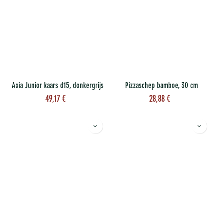
Axia Junior kaars d15, donkergrijs
Pizzaschep bamboe, 30 cm
49,17
€
28,88
€