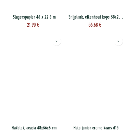
Slagerspapier 46 x 22.8 m
Snijplank, eikenhout kops 38x25x3
21,90
€
53,68
€
Hakblok, acacia 48x36x6 cm
Halo junior creme kaars d15