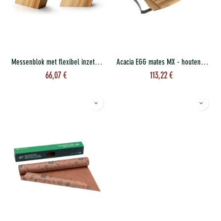
Messenblok met flexibel inzetstuk, schuin, eik 28.5x8x20
Acacia EGG mates MX - houten zijtafels
66,07
€
113,22
€