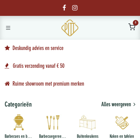
Overslaan naar inhoud
0
Deskundig advies en service
Gratis verzending vanaf € 50
Ruime showroom met premium merken
Categorieën
Alles weergeven
Barbecues en buiten koken
Barbecuegereedschap
Buitenkeukens
Koken en tafelen