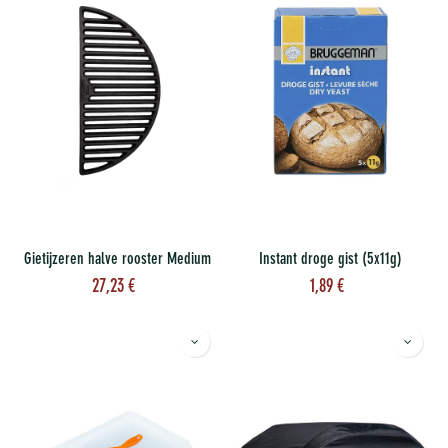
Gietijzeren halve rooster Medium
Instant droge gist (5x11g)
27,23
€
1,89
€