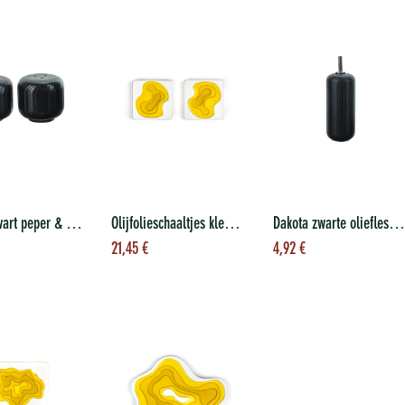
Dakota zwart peper & zoutset
Olijfolieschaaltjes klein 2st 20 ml
Dakota zwarte oliefles 30 cm h19
evoegen aan
Toevoegen aan
Toevoegen aan
21,45
€
4,92
€
nkelwagen
winkelwagen
winkelwagen