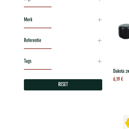
Merk
Referentie
Tags
To
6,19
€
wi
RESET