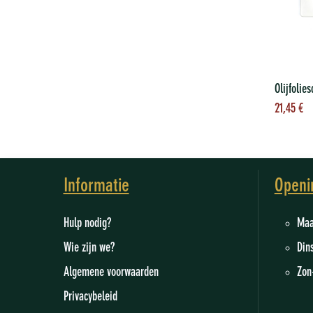
To
21,45
€
wi
Informatie
Openi
Hulp nodig?
M
Wie zijn we
?
Din
Algemene voorwaarden
Zon
Privacybeleid