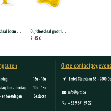
Olijfolieschaal boom 70 ml
Olijfolieschaal groot 110 ml
evoegen aan
Toevoegen aan
21,45
€
nkelwagen
winkelwagen
ngsuren
Onze contactgegeven
aandag 13u - 18u
Emiel Clauslaan 56 - 9800 D
sdag tem zaterdag 10u - 18u
info@pitt.be
- en feestdagen Gesloten
+32 9 371 59 22