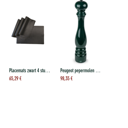
Placemats zwart 4 stuks/set
Peugeot pepermolen 40 cm groot lim ed
Toevoegen aan
Toevoegen aan
65,29
€
98,35
€
winkelwagen
winkelwagen