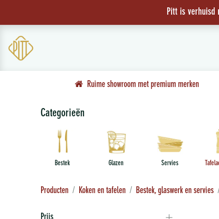
Overslaan naar inhoud
Pitt is verhuisd
WORKSHOPS
ACTIES
CADEAUBON
WEBSHOP
Ruime showroom met premium merken
Categorieën
Bestek
Glazen
Servies
Tafela
Producten
Koken en tafelen
Bestek, glaswerk en servies
Prijs