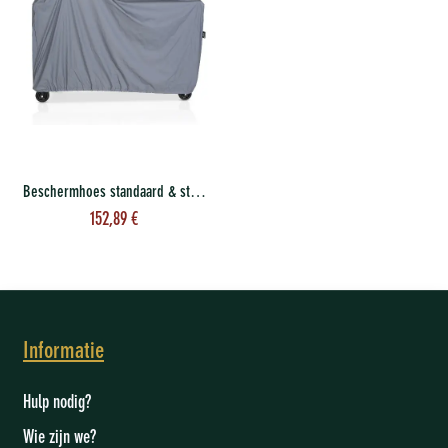
Beschermhoes standaard & storage
152,89
€
Informatie
Hulp nodig?
Wie zijn we
?