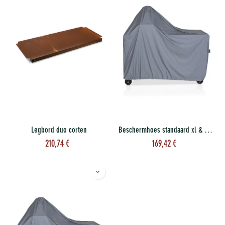
Legbord duo corten
Beschermhoes standaard xl & storage xl
210,74
€
169,42
€