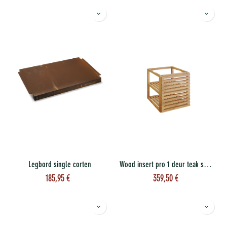
Legbord single corten
Wood insert pro 1 deur teak small
185,95
€
359,50
€