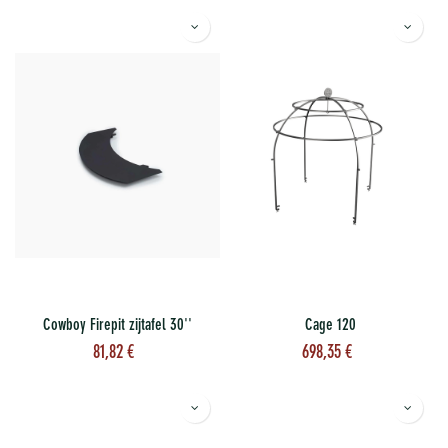
Cowboy Firepit zijtafel 30''
Cage 120
81,82
€
698,35
€