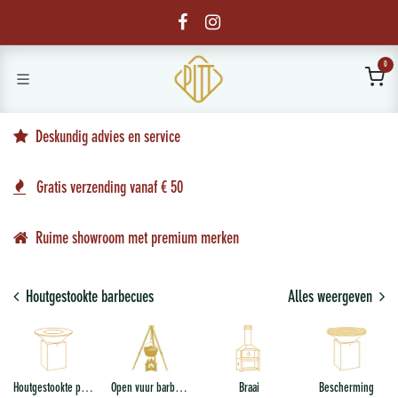
Overslaan naar inhoud
0
Deskundig advies en service
Gratis verzending vanaf € 50
Ruime showroom met premium merken
Houtgestookte barbecues
Alles weergeven
Houtgestookte plancha
Open vuur barbecue
Braai
Bescherming