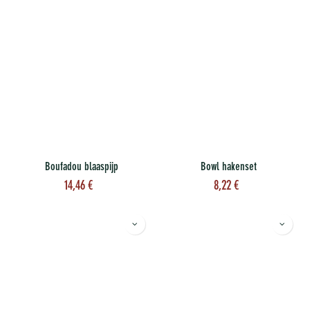
Boufadou blaaspijp
Bowl hakenset
14,46
€
8,22
€