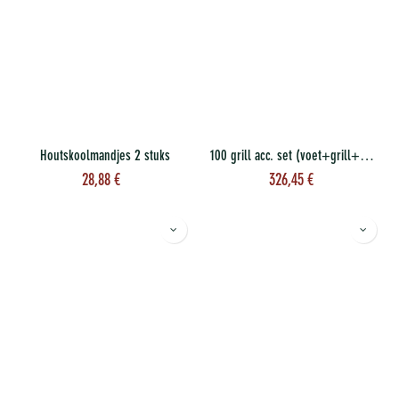
Houtskoolmandjes 2 stuks
100 grill acc. set (voet+grill+spiezen+ring)
28,88
€
326,45
€