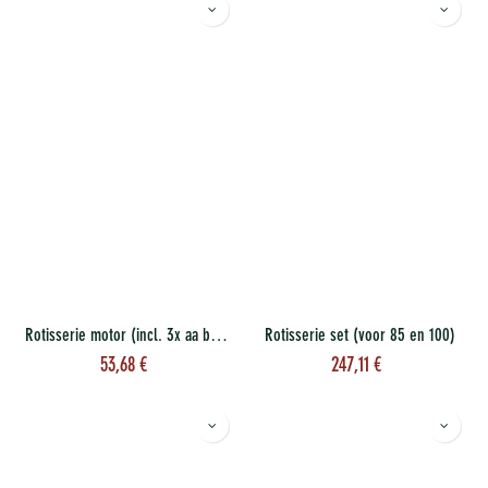
Rotisserie motor (incl. 3x aa batterij)
Rotisserie set (voor 85 en 100)
53,68
€
247,11
€