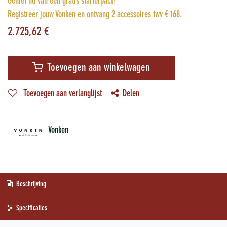
Geniet nu van een gratis starterpack!
Registreer jouw Vonken en ontvang 2 accessoires twv € 168.
2.725,62
€
Toevoegen aan winkelwagen
Toevoegen aan verlanglijst
Delen
Vonken
Beschrijving
Specificaties