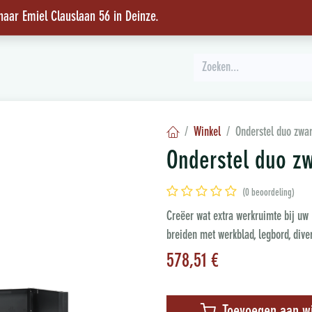
 naar Emiel Clauslaan 56 in Deinze
.
INSPIRATIE
Winkel
Onderstel duo zwar
Onderstel duo zw
(0 beoordeling)
Creëer wat extra werkruimte bij uw B
breiden met werkblad, legbord, diver
578,51
€