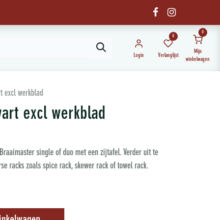
0
0
Mijn
Login
Verlanglijst
winkelwagen
t excl werkblad
art excl werkblad
raaimaster single of duo met een zijtafel. Verder uit te
se racks zoals spice rack, skewer rack of towel rack.