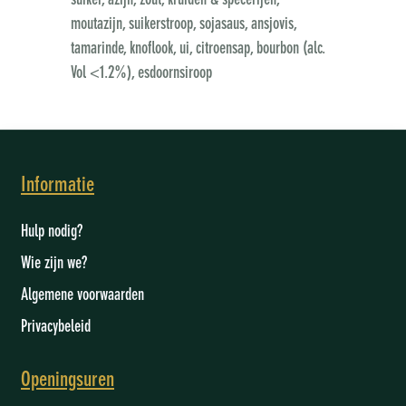
suiker, azijn, zout, kruiden & specerijen,
moutazijn, suikerstroop, sojasaus, ansjovis,
tamarinde, knoflook, ui, citroensap, bourbon (alc.
Vol <1.2%), esdoornsiroop
Informatie
Hulp nodig?
Wie zijn we
?
Algemene voorwaarden
Privacybeleid
Openingsuren