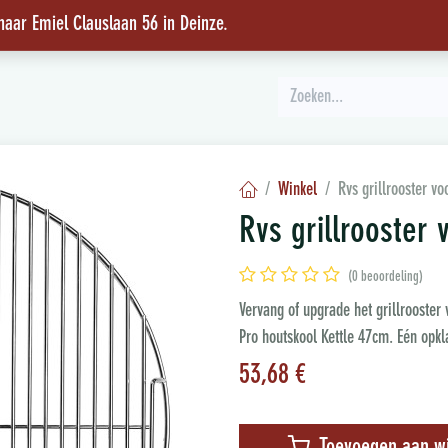
 naar Emiel Clauslaan 56 in Deinze
.
INSPIRATIE
Winkel
Rvs grillrooster vo
Rvs grillrooster 
(0 beoordeling)
Vervang of upgrade het grillrooster
Pro houtskool Kettle 47cm. Eén opkl
53,68
€