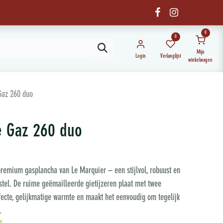
0
0
Mijn
Login
Verlanglijst
winkelwagen
Gaz 260 duo
e Gaz 260 duo
premium gasplancha van Le Marquier – een stijlvol, robuust en
tel. De ruime geëmailleerde gietijzeren plaat met twee
fecte, gelijkmatige warmte en maakt het eenvoudig om tegelijk
.