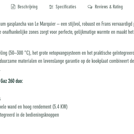
Beschrijving
Specificaties
Reviews & Rating
ium gasplancha van Le Marquier – een stijlvol, robuust en Frans vervaardig
e onafhankelijke zones zorgt voor perfecte, gelijkmatige warmte en maakt het
ling (50–300 °C), het grote vetopvangsysteem en het praktische geïntegreerd
duurzame materialen en levenslange garantie op de kookplaat combineert deze
.
 Gaz 260 duo:
s
ubbele wand en hoog rendement (5.4 KW)
ntegreerd in de bedieningsknoppen