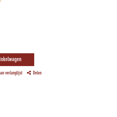
!
inkelwagen
an verlanglijst
Delen