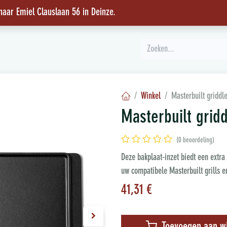
 naar Emiel Clauslaan 56 in Deinze
.
INSPIRATIE
Winkel
Masterbuilt griddl
Masterbuilt grid
(0 beoordeling)
Deze bakplaat-inzet biedt een extra
uw compatibele Masterbuilt grills e
41,31
€