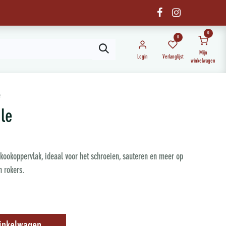
0
0
Mijn
Login
Verlanglijst
winkelwagen
e
dle
 kookoppervlak, ideaal voor het schroeien, sauteren en meer op
n rokers.