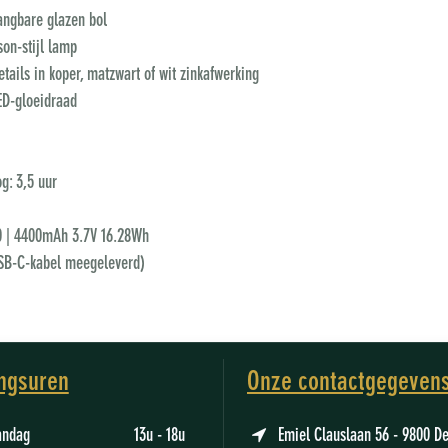
angbare glazen bol
son-stijl lamp
ails in koper, matzwart of wit zinkafwerking
LED-gloeidraad
g: 3,5 uur
650 | 4400mAh 3.7V 16.28Wh
SB-C-kabel meegeleverd)
ngsuren
Onze contactgegeven
aandag 13u - 18u
Emiel Clauslaan 56 - 9800 D