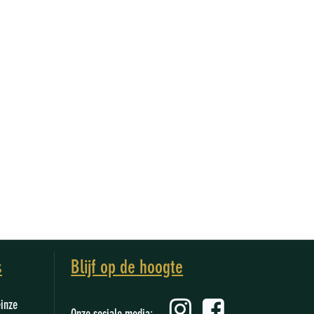
s
Blijf op de hoogte
einze