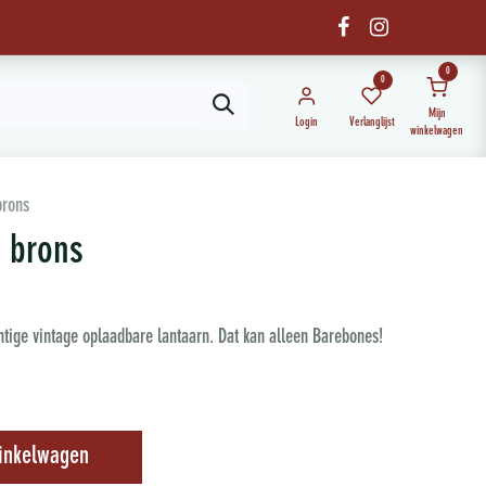
0
0
Mijn
Login
Verlanglijst
winkelwagen
brons
n brons
htige vintage oplaadbare lantaarn. Dat kan alleen Barebones!
inkelwagen