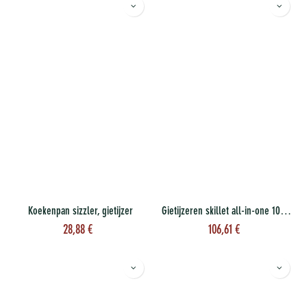
Koekenpan sizzler, gietijzer
Gietijzeren skillet all-in-one 10" 30 cm
28,88
€
106,61
€