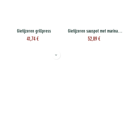
Gietijzeren grillpress
Gietijzeren sauspot met marinadeborstel
41,74
€
52,89
€