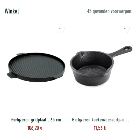
Winkel
45 gevonden voorwerpen.
Gietijzeren grillplaat L 35 cm
Gietijzeren koeken/dessertpan 10 cm
106,20
€
11,53
€