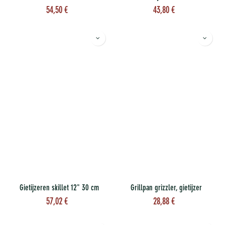
54,50
€
43,80
€
Gietijzeren skillet 12" 30 cm
Grillpan grizzler, gietijzer
57,02
€
28,88
€