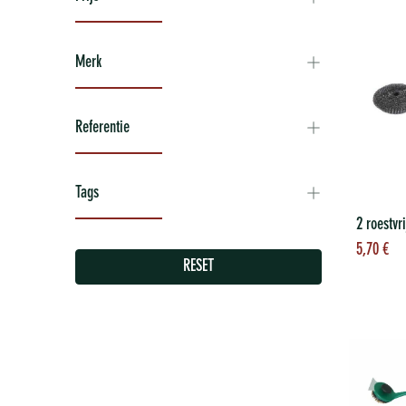
Merk
Referentie
Tags
To
5,70
€
wi
RESET