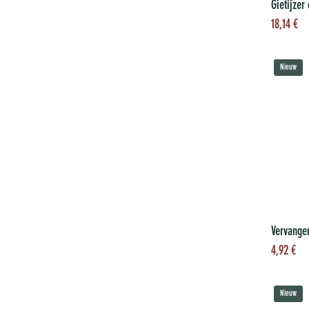
To
18,14
€
wi
Nieuw
To
4,92
€
wi
Nieuw