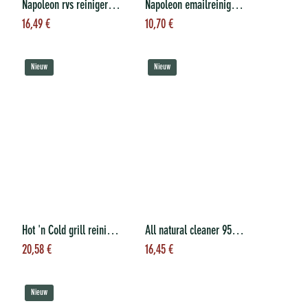
Napoleon rvs reiniger 500 ml
Napoleon emailreiniger 500 ml
Toevoegen aan
Toevoegen aan
16,49
€
10,70
€
winkelwagen
winkelwagen
Nieuw
Nieuw
Hot 'n Cold grill reinigingsborstel
All natural cleaner 950 ml
Toevoegen aan
Toevoegen aan
20,58
€
16,45
€
winkelwagen
winkelwagen
Nieuw