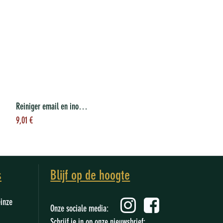
Reiniger email en inox 300 g
Toevoegen aan
9,01
€
winkelwagen
s
Blijf op de hoogte
einze
Onze sociale media:
Schrijf je in op onze nieuwsbrief: