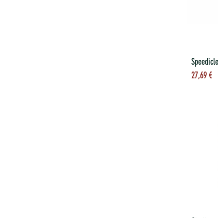
To
27,69
€
wi