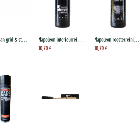
Speediclean grid & stone scrubber
Napoleon interieurreiniger 500 ml
Napoleon roosterreiniger 500 ml
evoegen aan
Toevoegen aan
Toevoegen aan
10,70
€
10,70
€
nkelwagen
winkelwagen
winkelwagen