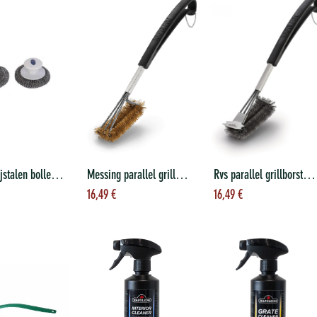
2 roestvrijstalen bollen met houder
Messing parallel grillborstel
Rvs parallel grillborstel + schraper
evoegen aan
Toevoegen aan
Toevoegen aan
16,49
€
16,49
€
nkelwagen
winkelwagen
winkelwagen