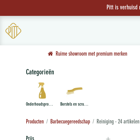
Overslaan naar inhoud
Pitt is verhuisd
WORKSHOPS
ACTIES
CADEAUBON
WEBSHOP
Ruime showroom met premium merken
Categorieën
Onderhoudsproducten
Borstels en scrubbers
Producten
Barbecuegereedschap
Reiniging
- 24 artikelen
Prijs