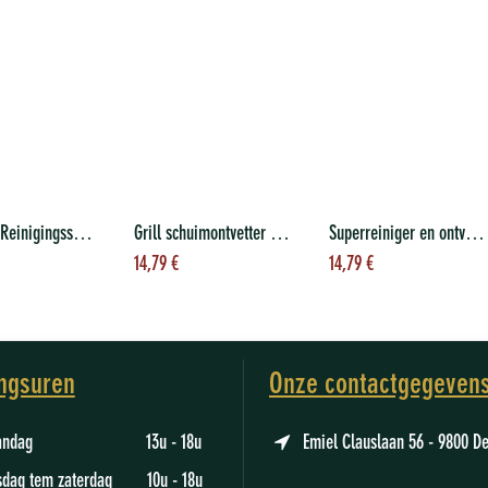
Exterieur Reinigingsspray voor Grill, 700 ml
Grill schuimontvetter 700 ml
Superreiniger en ontvetter 750 ml
evoegen aan
Toevoegen aan
Toevoegen aan
14,79
€
14,79
€
nkelwagen
winkelwagen
winkelwagen
ngsuren
Onze contactgegeven
aandag 13u - 18u
Emiel Clauslaan 56 - 9800 D
sdag tem zaterdag 10u - 18u