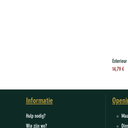
To
14,79
€
wi
Informatie
Openi
Hulp nodig?
M
Wie zijn we
?
Din