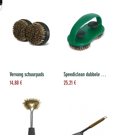
Vervang schuurpads
Speediclean dubbele borstel
Toevoegen aan
Toevoegen aan
14,88
€
25,21
€
winkelwagen
winkelwagen