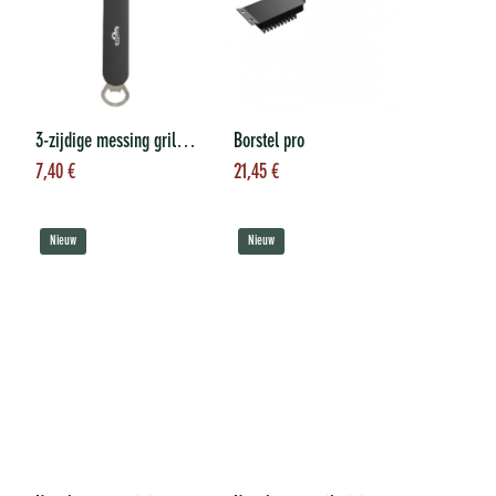
3-zijdige messing grillborstel TravelQ
Borstel pro
Toevoegen aan
Toevoegen aan
7,40
€
21,45
€
winkelwagen
winkelwagen
Nieuw
Nieuw