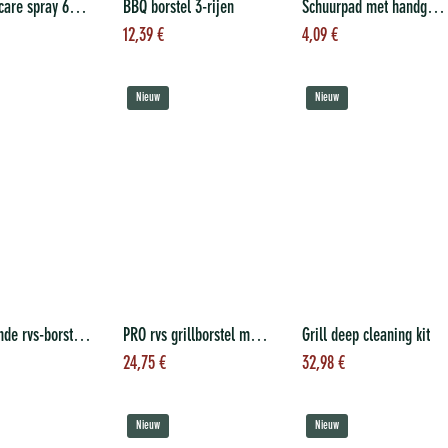
Gietijzer care spray 600 ml
BBQ borstel 3-rijen
Schuurpad met handgreep
evoegen aan
Toevoegen aan
Toevoegen aan
12,39
€
4,09
€
nkelwagen
winkelwagen
winkelwagen
Nieuw
Nieuw
Vervangende rvs-borstelkop voor Essential en PRO grillborstel
PRO rvs grillborstel met vervangbare borstelkop
Grill deep cleaning kit
evoegen aan
Toevoegen aan
Toevoegen aan
24,75
€
32,98
€
nkelwagen
winkelwagen
winkelwagen
Nieuw
Nieuw