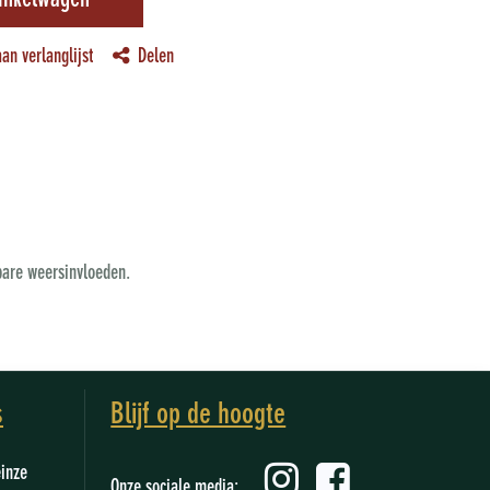
inkelwagen
an verlanglijst
Delen
bare weersinvloeden.
s
Blijf op de hoogte
einze
Onze sociale media: