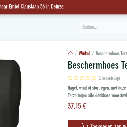
 naar Emiel Clauslaan 56 in Deinze
.
INSPIRATIE
Winkel
Beschermhoes Ter
Beschermhoes T
(0 beoordeling)
Hagel, wind of stortregen: met dez
Terzo tegen alle denkbare weersinv
37,15
€