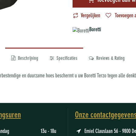
Toevoegen aan w
Vergelijken
Toevoegen a
Boretti
Beschrijving
Specificaties
Reviews & Rating
erbestendige en duurzame hoes beschermt u uw Boretti Terzo tegen alle denk
ngsuren
Onze contactgegeven
aandag 13u - 18u
Emiel Clauslaan 56 - 9800 D