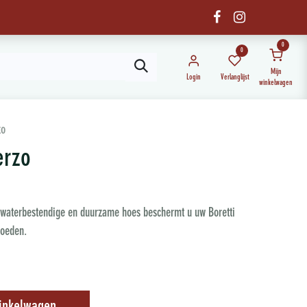
0
0
Mijn
Login
Verlanglijst
winkelwagen
zo
erzo
e waterbestendige en duurzame hoes beschermt u uw Boretti
loeden.