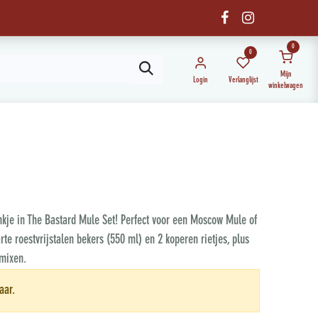
0
0
Mijn
Login
Verlanglijst
winkelwagen
je in The Bastard Mule Set! Perfect voor een Moscow Mule of
rte roestvrijstalen bekers (550 ml) en 2 koperen rietjes, plus
 mixen.
aar.