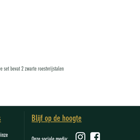
 set bevat 2 zwarte roestvrijstalen
s
Blijf op de hoogte
einze
Onze sociale media: