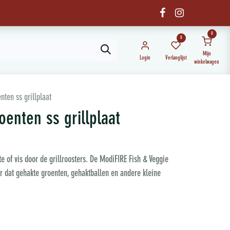
0
0
Mijn
Login
Verlanglijst
winkelwagen
nten ss grillplaat
oenten ss grillplaat
e of vis door de grillroosters. De ModiFIRE Fish & Veggie
oor dat gehakte groenten, gehaktballen en andere kleine