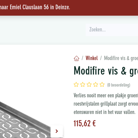
 naar Emiel Clauslaan 56 in Deinze
.
INSPIRATIE
Winkel
Modifire vis & groe
Modifire vis & gr
(0 beoordeling)
Verlies nooit meer een plakje groent
roestvrijstalen grillplaat zorgt erv
etenswaren niet in het vuur vallen.
115,62
€