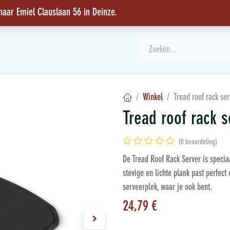
 naar Emiel Clauslaan 56 in Deinze
.
INSPIRATIE
Winkel
Tread roof rack ser
Tread roof rack s
(0 beoordeling)
De Tread Roof Rack Server is speci
stevige en lichte plank past perfect
serveerplek, waar je ook bent.
24,79
€