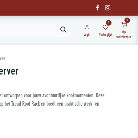
0
0
Mijn
Login
Verlanglijst
winkelwagen
ver
erver
aal ontworpen voor jouw avontuurlijke kookmomenten. Deze
 op het Tread Roof Rack en biedt een praktische werk- en