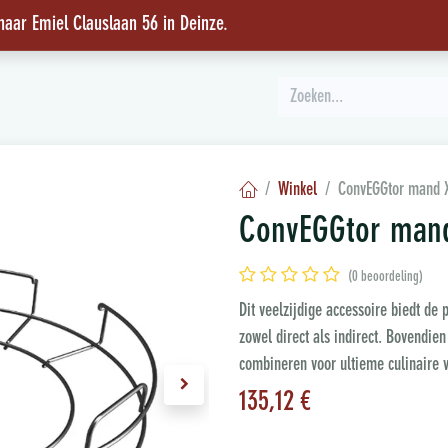
 naar Emiel Clauslaan 56 in Deinze
.
INSPIRATIE
Winkel
ConvEGGtor mand 
ConvEGGtor man
(0 beoordeling)
Dit veelzijdige accessoire biedt de 
zowel direct als indirect. Bovendi
combineren voor ultieme culinaire v
135,12
€