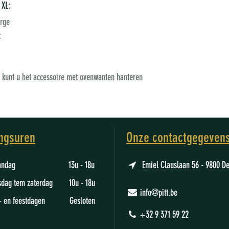
 XL:
arge
t
 kunt u het accessoire met ovenwanten hanteren
ngsuren
Onze contactgegeven
aandag 13u - 18u
Emiel Clauslaan 56 - 9800 D
sdag tem zaterdag 10u - 18u
info@pitt.be
- en feestdagen Gesloten
+32 9 371 59 22