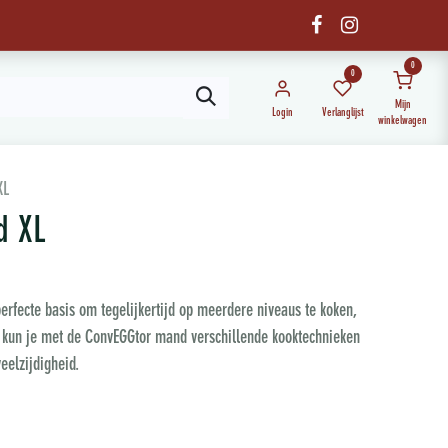
0
0
Mijn
Login
Verlanglijst
winkelwagen
XL
d XL
perfecte basis om tegelijkertijd op meerdere niveaus te koken,
en kun je met de ConvEGGtor mand verschillende kooktechnieken
eelzijdigheid.