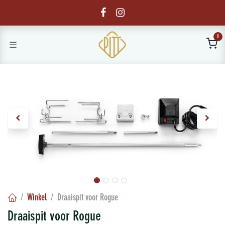
Overslaan naar inhoud
0
Winkel
Draaispit voor Rogue
Draaispit voor Rogue