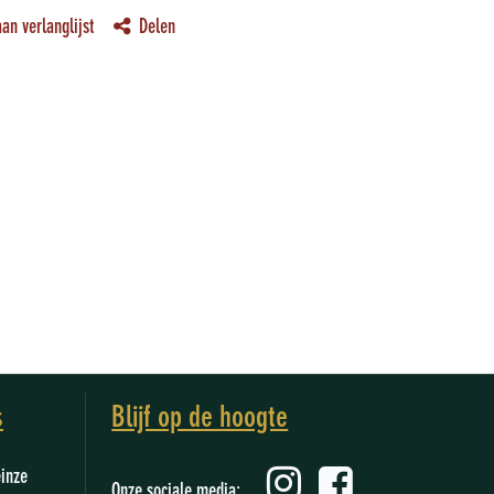
an verlanglijst
Delen
s
Blijf op de hoogte
einze
Onze sociale media: