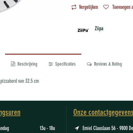
Vergelijken
Toevoegen a
Ziipa
Beschrijving
Specificaties
Reviews & Rating
e pizzabord van 32.5 cm
ngsuren
Onze contactgegeven
aandag 13u - 18u
Emiel Clauslaan 56 - 9800 D