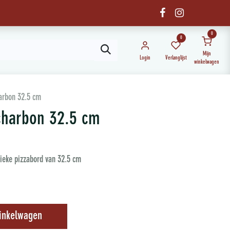
0
0
Mijn
Login
Verlanglijst
winkelwagen
harbon 32.5 cm
charbon 32.5 cm
unieke pizzabord van 32.5 cm
inkelwagen