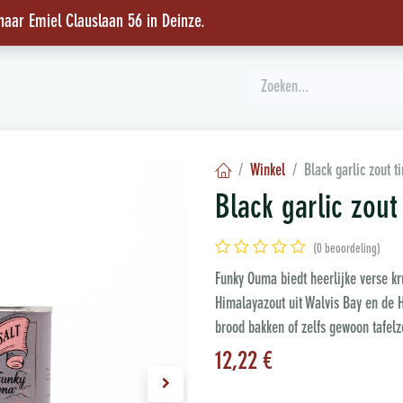
 naar Emiel Clauslaan 56 in Deinze
.
INSPIRATIE
Winkel
Black garlic zout t
Black garlic zout
(0 beoordeling)
Funky Ouma biedt heerlijke verse kr
Himalayazout uit Walvis Bay en de H
brood bakken of zelfs gewoon tafelz
12,22
€