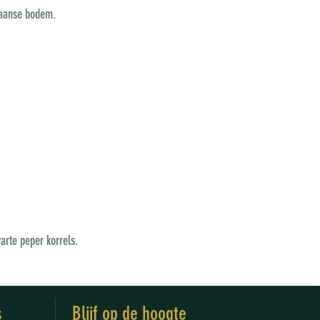
ikaanse bodem.
arte peper korrels.
s
Blijf op de hoogte