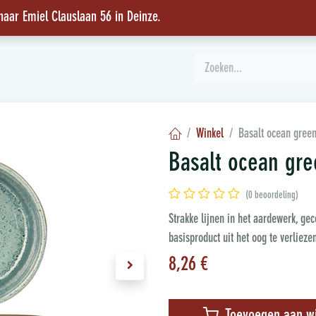
 naar Emiel Clauslaan 56 in Deinze
.
INSPIRATIE
Winkel
Basalt ocean green
Basalt ocean gre
(0 beoordeling)
Strakke lijnen in het aardewerk, ge
basisproduct uit het oog te verlieze
8,26
€