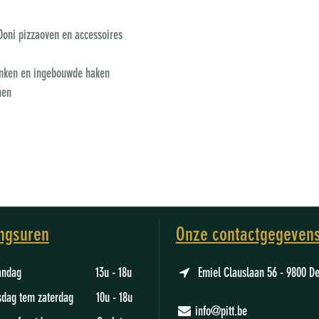
Ooni pizzaoven en accessoires
anken en ingebouwde haken
men
ngsuren
Onze contactgegeven
aandag 13u - 18u
Emiel Clauslaan 56 - 9800 D
sdag tem zaterdag 10u - 18u
info@pitt.be