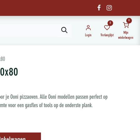
0
0
Mijn
Login
Verlanglijst
winkelwagen
x80
60x80
voor je Ooni pizzaoven. Alle Ooni modellen passen perfect op
imte voor een gasfles of tools op de onderste plank.