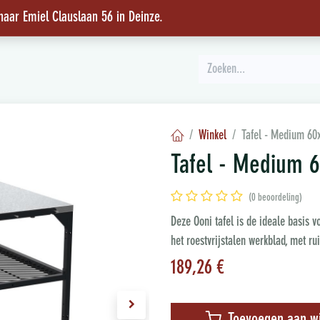
 naar Emiel Clauslaan 56 in Deinze
.
INSPIRATIE
Winkel
Tafel - Medium 60
Tafel - Medium 
(0 beoordeling)
Deze Ooni tafel is de ideale basis 
het roestvrijstalen werkblad, met ru
189,26
€