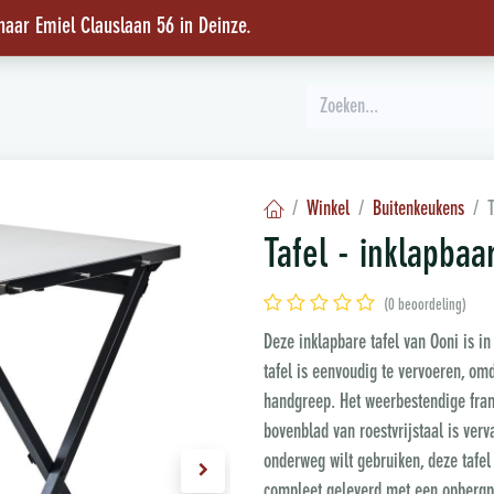
 naar Emiel Clauslaan 56 in Deinze
.
INSPIRATIE
Winkel
Buitenkeukens
T
Tafel - inklapbaa
(0 beoordeling)
Deze inklapbare tafel van Ooni is in
tafel is eenvoudig te vervoeren, omd
handgreep. Het weerbestendige frame
bovenblad van roestvrijstaal is verv
onderweg wilt gebruiken, deze tafel
compleet geleverd met een opbergpl