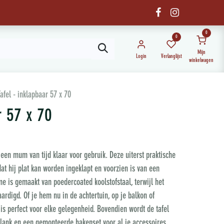
0
0
Mijn
Login
Verlanglijst
winkelwagen
afel - inklapbaar 57 x 70
r 57 x 70
 een mum van tijd klaar voor gebruik. Deze uiterst praktische
at hij plat kan worden ingeklapt en voorzien is van een
 is gemaakt van poedercoated koolstofstaal, terwijl het
aardigd. Of je hem nu in de achtertuin, op je balkon of
 is perfect voor elke gelegenheid. Bovendien wordt de tafel
ank en een gemonteerde hakenset voor al je accessoires.