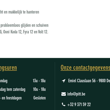
ht en makkelijk te hanteren
 probleemloos glijden en schuiven
 Ooni Koda 12, Fyra 12 en Volt 12.
ngsuren
Onze contactgegeven
aandag 13u - 18u
Emiel Clauslaan 56 - 9800 D
sdag tem zaterdag 10u - 18u
info@pitt.be
- en feestdagen Gesloten
+32 9 371 59 22