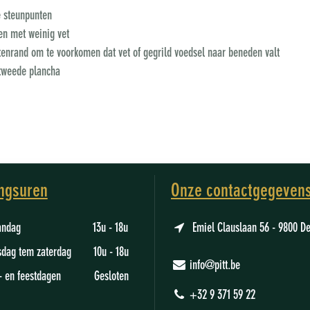
e steunpunten
en met weinig vet
tenrand om te voorkomen dat vet of gegrild voedsel naar beneden valt
 tweede plancha
ngsuren
Onze contactgegeven
aandag 13u - 18u
Emiel Clauslaan 56 - 9800 D
sdag tem zaterdag 10u - 18u
info@pitt.be
- en feestdagen Gesloten
+32 9 371 59 22