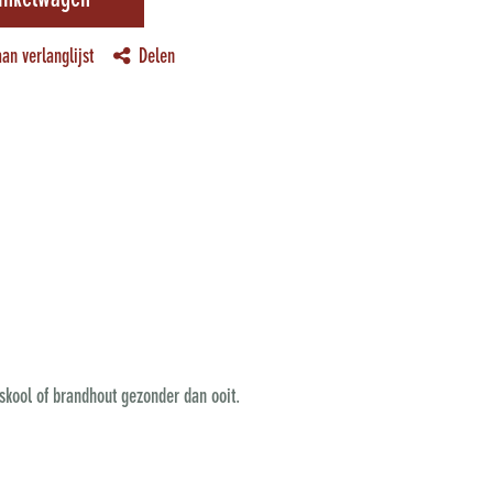
inkelwagen
an verlanglijst
Delen
tskool of brandhout gezonder dan ooit.