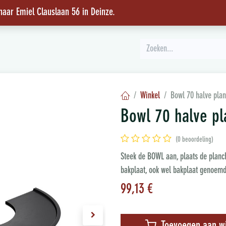
 naar Emiel Clauslaan 56 in Deinze
.
INSPIRATIE
Winkel
Bowl 70 halve pla
Bowl 70 halve p
(0 beoordeling)
Steek de BOWL aan, plaats de planch
bakplaat, ook wel bakplaat genoemd,
99,13
€