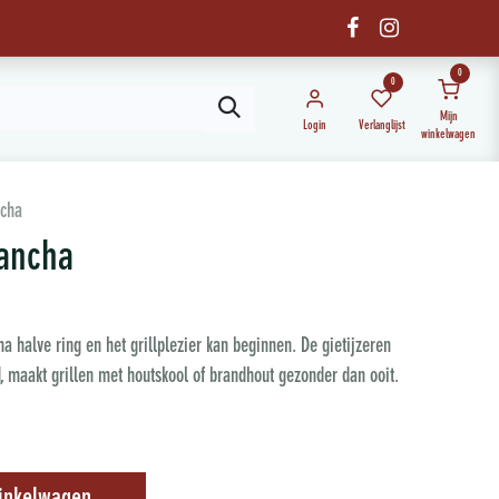
0
0
Mijn
Login
Verlanglijst
winkelwagen
ncha
lancha
a halve ring en het grillplezier kan beginnen. De gietijzeren
 maakt grillen met houtskool of brandhout gezonder dan ooit.