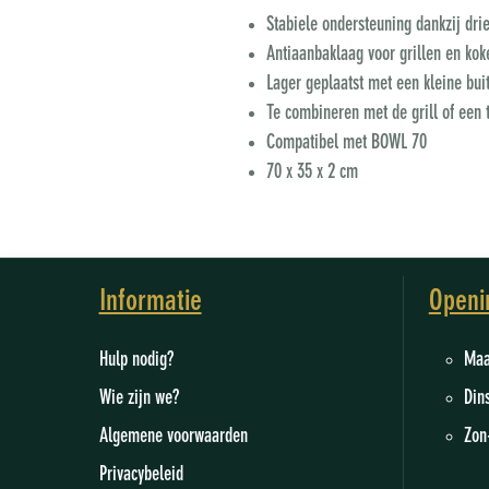
Stabiele ondersteuning dankzij dri
Antiaanbaklaag voor grillen en kok
Lager geplaatst met een kleine bui
Te combineren met de grill of een
Compatibel met BOWL 70
70 x 35 x 2 cm
Informatie
Openi
Hulp nodig?
M
Wie zijn we
?
Din
Algemene voorwaarden
Zon
Privacybeleid